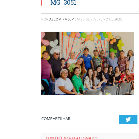
_MG_3051
POR
ASCOM.PMSBP
EM
25 DE FEVEREIRO DE 2025
COMPARTILHAR:
Twi
CONTEÚDO RELACIONADO