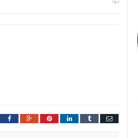
0
tter
Facebook
Google+
Pinterest
LinkedIn
Tumblr
Email