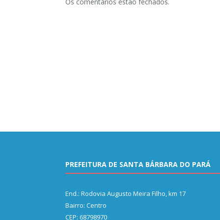
Os comentários estão fechados.
PREFEITURA DE SANTA BÁRBARA DO PARÁ
End.: Rodovia Augusto Meira Filho, km 17
Bairro: Centro
CEP: 68798970