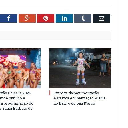
tter
Facebook
Google+
Pinterest
LinkedIn
Tumblr
Email
erão Caiçaua 2026
Entrega da pavimentação
ande público e
Asfáltica e Sinalização Viária
e a programação do
no Bairro do pau D’arco
 Santa Bárbara do