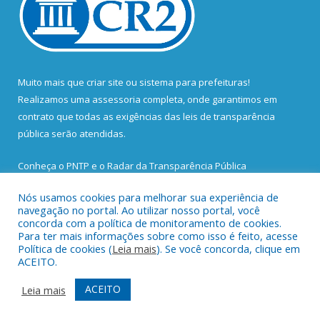
Muito mais que
criar site
ou
sistema para prefeituras
!
Realizamos uma
assessoria
completa, onde garantimos em
contrato que todas as exigências das
leis de transparência
pública
serão atendidas.
Conheça o
PNTP
e o
Radar da Transparência Pública
Nós usamos cookies para melhorar sua experiência de
navegação no portal. Ao utilizar nosso portal, você
concorda com a política de monitoramento de cookies.
Para ter mais informações sobre como isso é feito, acesse
Todos os direitos reservados a Prefeitura Municipal de Santa
Política de cookies (
Leia mais
). Se você concorda, clique em
Bárbara do Pará.
ACEITO.
Mapa do Site
Acessar Área Administrativa
ACEITO
Leia mais
Acessar Webmail