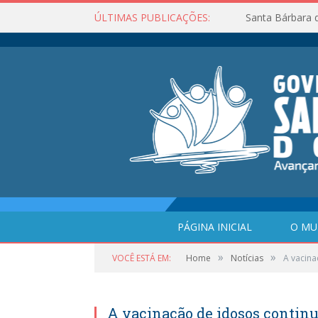
ÚLTIMAS PUBLICAÇÕES:
Santa Bárbara 
PÁGINA INICIAL
O MU
»
»
VOCÊ ESTÁ EM:
Home
Notícias
A vacina
A vacinação de idosos contin