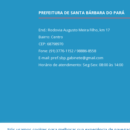
PREFEITURA DE SANTA BÁRBARA DO PARÁ
End.: Rodovia Augusto Meira Filho, km 17
Bairro: Centro
CEP: 68798970
Fone: (91) 3776-1152 / 98886-8558
E-mail: pref.sbp.gabinete@gmail.com
Horário de atendimento: Seg-Sex: 08:00 às 14:00
Nós usamos cookies para melhorar sua experiência de navegação