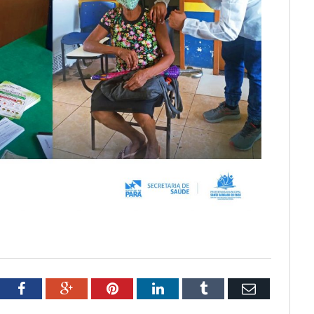
tter
Facebook
Google+
Pinterest
LinkedIn
Tumblr
Email