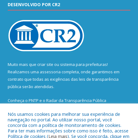
DESENVOLVIDO POR CR2
Muito mais que
criar site
ou
sistema para prefeituras
!
Realizamos uma
assessoria
completa, onde garantimos em
contrato que todas as exigências das
leis de transparência
pública
serão atendidas.
Conheça o
PNTP
e o
Radar da Transparência Pública
Nós usamos cookies para melhorar sua experiência de
navegação no portal. Ao utilizar nosso portal, você
concorda com a política de monitoramento de cookies.
Para ter mais informações sobre como isso é feito, acesse
Todos os direitos reservados a Prefeitura Municipal de Santa
Política de cookies (
Leia mais
). Se você concorda, clique em