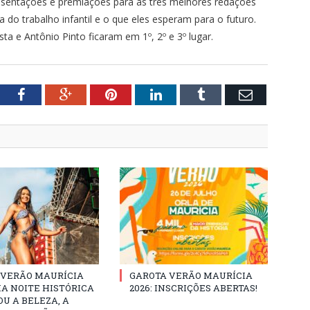
entações e premiações para as três melhores redações
 do trabalho infantil e o que eles esperam para o futuro.
ta e Antônio Pinto ficaram em 1º, 2º e 3º lugar.
tter
Facebook
Google+
Pinterest
LinkedIn
Tumblr
Email
 VERÃO MAURÍCIA
GAROTA VERÃO MAURÍCIA
MA NOITE HISTÓRICA
2026: INSCRIÇÕES ABERTAS!
U A BELEZA, A