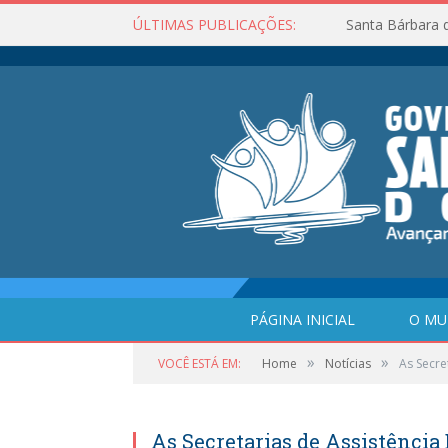
ÚLTIMAS PUBLICAÇÕES:
Santa Bárbara 
PÁGINA INICIAL
O MU
»
»
VOCÊ ESTÁ EM:
Home
Notícias
As Secre
As Secretarias de Assistência