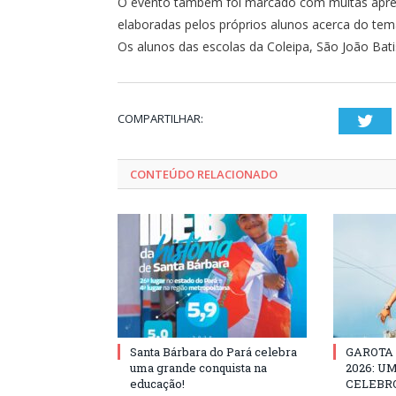
O evento também foi marcado com muitas apres
elaboradas pelos próprios alunos acerca do tema
Os alunos das escolas da Coleipa, São João Batis
COMPARTILHAR:
Twi
CONTEÚDO RELACIONADO
Santa Bárbara do Pará celebra
GAROTA
uma grande conquista na
2026: U
educação!
CELEBRO