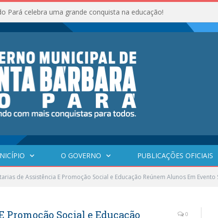
do Pará celebra uma grande conquista na educação!
NICÍPIO
O GOVERNO
PUBLICAÇÕES OFICIAIS
tarias de Assistência E Promoção Social e Educação Reúnem Alunos Em Evento 
 E Promoção Social e Educação
0