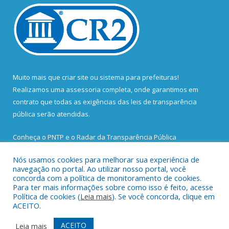
Muito mais que
criar site
ou
sistema para prefeituras
!
Realizamos uma
assessoria
completa, onde garantimos em
contrato que todas as exigências das
leis de transparência
pública
serão atendidas.
Conheça o
PNTP
e o
Radar da Transparência Pública
Nós usamos cookies para melhorar sua experiência de
navegação no portal. Ao utilizar nosso portal, você
concorda com a política de monitoramento de cookies.
Para ter mais informações sobre como isso é feito, acesse
Todos os direitos reservados a Prefeitura Municipal de Santa
Política de cookies (
Leia mais
). Se você concorda, clique em
Bárbara do Pará.
ACEITO.
Mapa do Site
Acessar Área Administrativa
ACEITO
Leia mais