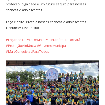
proteção, dignidade e um futuro seguro para nossas
crianças e adolescentes.
Faça Bonito. Proteja nossas crianças e adolescentes.
Denuncie: Disque 100.
#FaçaBonito
#18DeMaio
#SantaBárbaraDoPará
#ProteçãoÀInfância
#GovernoMunicipal
#MaisConquistasParaTodos