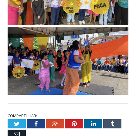
COMPARTILHAR:
Twitter
Facebook
Google+
Pinterest
LinkedIn
Tumblr
Email