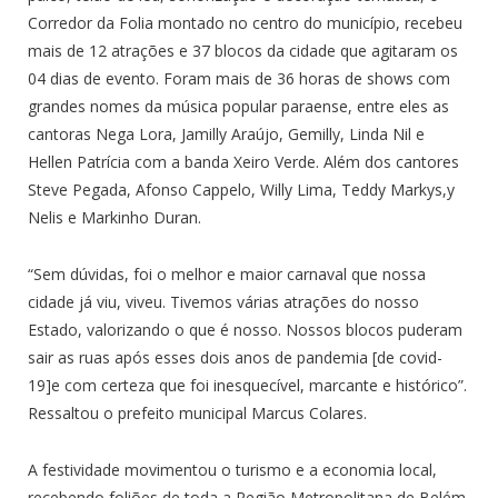
Corredor da Folia montado no centro do município, recebeu
mais de 12 atrações e 37 blocos da cidade que agitaram os
04 dias de evento. Foram mais de 36 horas de shows com
grandes nomes da música popular paraense, entre eles as
cantoras Nega Lora, Jamilly Araújo, Gemilly, Linda Nil e
Hellen Patrícia com a banda Xeiro Verde. Além dos cantores
Steve Pegada, Afonso Cappelo, Willy Lima, Teddy Markys,y
Nelis e Markinho Duran.
“Sem dúvidas, foi o melhor e maior carnaval que nossa
cidade já viu, viveu. Tivemos várias atrações do nosso
Estado, valorizando o que é nosso. Nossos blocos puderam
sair as ruas após esses dois anos de pandemia [de covid-
19]e com certeza que foi inesquecível, marcante e histórico”.
Ressaltou o prefeito municipal Marcus Colares.
A festividade movimentou o turismo e a economia local,
recebendo foliões de toda a Região Metropolitana de Belém,