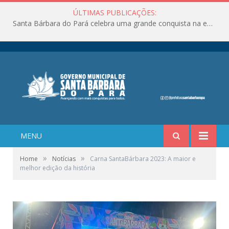
ÚLTIMAS PUBLICAÇÕES:
Santa Bárbara do Pará celebra uma grande conquista na educação!
MENU
»
»
Home
Notícias
Carna SantaBárbara 2023: A maior e
melhor edição da história