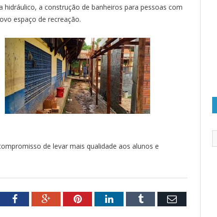
ma hidráulico, a construção de banheiros para pessoas com
novo espaço de recreação.
ompromisso de levar mais qualidade aos alunos e
tter
Facebook
Google+
Pinterest
LinkedIn
Tumblr
Email