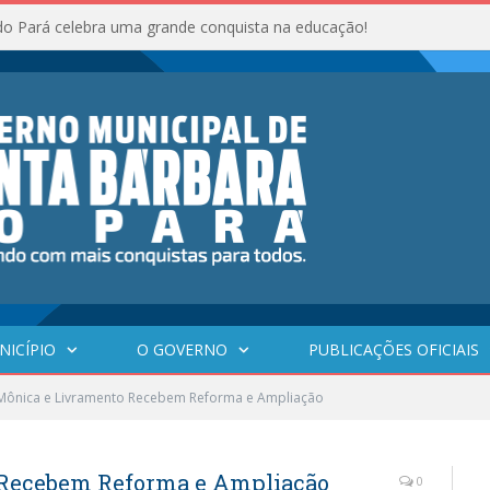
do Pará celebra uma grande conquista na educação!
NICÍPIO
O GOVERNO
PUBLICAÇÕES OFICIAIS
 Mônica e Livramento Recebem Reforma e Ampliação
 Recebem Reforma e Ampliação
0