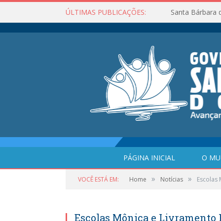
ÚLTIMAS PUBLICAÇÕES:
Santa Bárbara 
PÁGINA INICIAL
O MU
»
»
VOCÊ ESTÁ EM:
Home
Notícias
Escolas
Escolas Mônica e Livramento