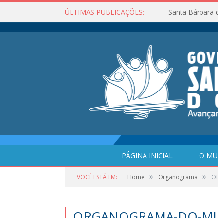
ÚLTIMAS PUBLICAÇÕES:
Santa Bárbara 
PÁGINA INICIAL
O MU
»
»
VOCÊ ESTÁ EM:
Home
Organograma
O
ORGANOGRAMA-DO-MU