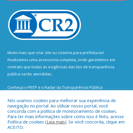
Muito mais que
criar site
ou
sistema para prefeituras
!
Realizamos uma
assessoria
completa, onde garantimos em
contrato que todas as exigências das
leis de transparência
pública
serão atendidas.
Conheça o
PNTP
e o
Radar da Transparência Pública
Nós usamos cookies para melhorar sua experiência de
navegação no portal. Ao utilizar nosso portal, você
concorda com a política de monitoramento de cookies.
Para ter mais informações sobre como isso é feito, acesse
Todos os direitos reservados a Prefeitura Municipal de Santa
Política de cookies (
Leia mais
). Se você concorda, clique em
Bárbara do Pará.
ACEITO.