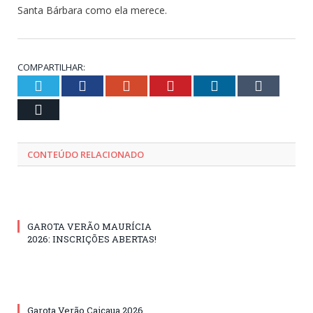
Santa Bárbara como ela merece.
COMPARTILHAR:
Twitter
Facebook
Google+
Pinterest
LinkedIn
Tumblr
Email
CONTEÚDO RELACIONADO
GAROTA VERÃO MAURÍCIA
2026: INSCRIÇÕES ABERTAS!
Garota Verão Caiçaua 2026