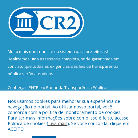
Muito mais que
criar site
ou
sistema para prefeituras
!
Realizamos uma
assessoria
completa, onde garantimos em
contrato que todas as exigências das
leis de transparência
pública
serão atendidas.
Conheça o
PNTP
e o
Radar da Transparência Pública
Nós usamos cookies para melhorar sua experiência de
navegação no portal. Ao utilizar nosso portal, você
concorda com a política de monitoramento de cookies.
Para ter mais informações sobre como isso é feito, acesse
Todos os direitos reservados a Prefeitura Municipal de Santa
Política de cookies (
Leia mais
). Se você concorda, clique em
Bárbara do Pará.
ACEITO.