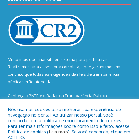
Muito mais que
criar site
ou
sistema para prefeituras
!
Realizamos uma
assessoria
completa, onde garantimos em
contrato que todas as exigências das
leis de transparência
pública
serão atendidas.
Conheça o
PNTP
e o
Radar da Transparência Pública
Nós usamos cookies para melhorar sua experiência de
navegação no portal. Ao utilizar nosso portal, você
concorda com a política de monitoramento de cookies.
Para ter mais informações sobre como isso é feito, acesse
Todos os direitos reservados a Prefeitura Municipal de Santa
Política de cookies (
Leia mais
). Se você concorda, clique em
Bárbara do Pará.
ACEITO.