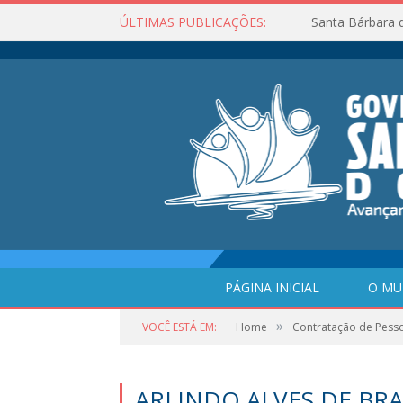
ÚLTIMAS PUBLICAÇÕES:
Santa Bárbara 
PÁGINA INICIAL
O MU
»
VOCÊ ESTÁ EM:
Home
Contratação de Pess
ARLINDO ALVES DE BR