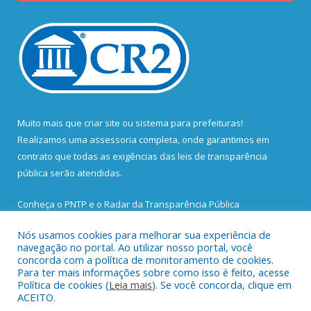
Muito mais que
criar site
ou
sistema para prefeituras
!
Realizamos uma
assessoria
completa, onde garantimos em
contrato que todas as exigências das
leis de transparência
pública
serão atendidas.
Conheça o
PNTP
e o
Radar da Transparência Pública
Nós usamos cookies para melhorar sua experiência de
navegação no portal. Ao utilizar nosso portal, você
concorda com a política de monitoramento de cookies.
Para ter mais informações sobre como isso é feito, acesse
Todos os direitos reservados a Prefeitura Municipal de Santa
Política de cookies (
Leia mais
). Se você concorda, clique em
Bárbara do Pará.
ACEITO.