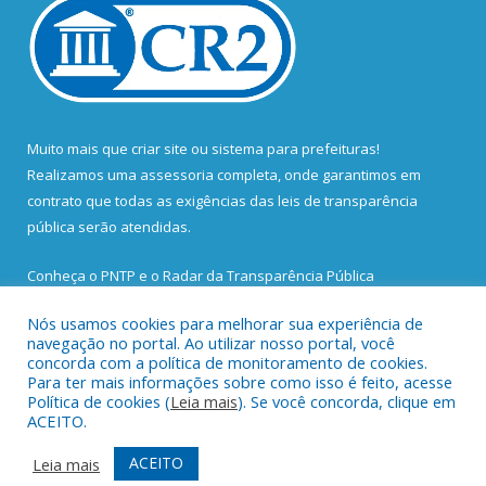
Muito mais que
criar site
ou
sistema para prefeituras
!
Realizamos uma
assessoria
completa, onde garantimos em
contrato que todas as exigências das
leis de transparência
pública
serão atendidas.
Conheça o
PNTP
e o
Radar da Transparência Pública
Nós usamos cookies para melhorar sua experiência de
navegação no portal. Ao utilizar nosso portal, você
concorda com a política de monitoramento de cookies.
Para ter mais informações sobre como isso é feito, acesse
Todos os direitos reservados a Prefeitura Municipal de Santa
Política de cookies (
Leia mais
). Se você concorda, clique em
Bárbara do Pará.
ACEITO.
Mapa do Site
Acessar Área Administrativa
ACEITO
Leia mais
Acessar Webmail