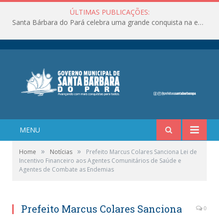
ÚLTIMAS PUBLICAÇÕES:
Santa Bárbara do Pará celebra uma grande conquista na educação!
MENU
»
»
Home
Notícias
Prefeito Marcus Colares Sanciona Lei de
Incentivo Financeiro aos Agentes Comunitários de Saúde e
Agentes de Combate as Endemias
Prefeito Marcus Colares Sanciona
0