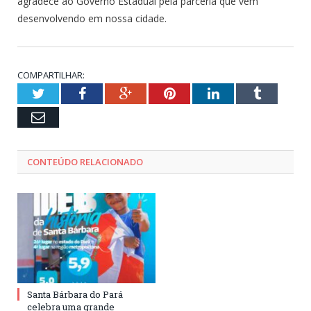
agradece ao Governo Estadual pela parceria que vem
desenvolvendo em nossa cidade.
COMPARTILHAR:
Twitter
Facebook
Google+
Pinterest
LinkedIn
Tumblr
Email
CONTEÚDO RELACIONADO
Santa Bárbara do Pará
celebra uma grande