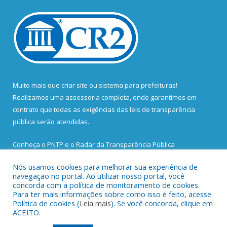
Muito mais que
criar site
ou
sistema para prefeituras
!
Realizamos uma
assessoria
completa, onde garantimos em
contrato que todas as exigências das
leis de transparência
pública
serão atendidas.
Conheça o
PNTP
e o
Radar da Transparência Pública
Nós usamos cookies para melhorar sua experiência de
navegação no portal. Ao utilizar nosso portal, você
concorda com a política de monitoramento de cookies.
Para ter mais informações sobre como isso é feito, acesse
Todos os direitos reservados a Prefeitura Municipal de Santa
Política de cookies (
Leia mais
). Se você concorda, clique em
Bárbara do Pará.
ACEITO.