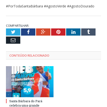
#PorTodaSantaBárbara #AgostoVerde #AgostoDourado
COMPARTILHAR:
Twitter
Facebook
Google+
Pinterest
LinkedIn
Tumblr
Email
CONTEÚDO RELACIONADO
Santa Bárbara do Pará
celebra uma grande