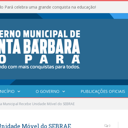
do Pará celebra uma grande conquista na educação!
NICÍPIO
O GOVERNO
PUBLICAÇÕES OFICIAIS
ra Municipal Recebe Unidade Móvel do SEBRAE
 Unidade Móvel do SEBRAE
0