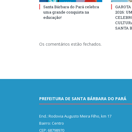
Santa Bárbara do Pará celebra
GAROTA
uma grande conquista na
2026: U
educação!
CELEBRO
CULTURA
SANTA B
Os comentários estão fechados.
PREFEITURA DE SANTA BÁRBARA DO PARÁ
End.: Rodovia Augusto Meira Filho, km 17
Bairro: Centro
CEP: 68798970