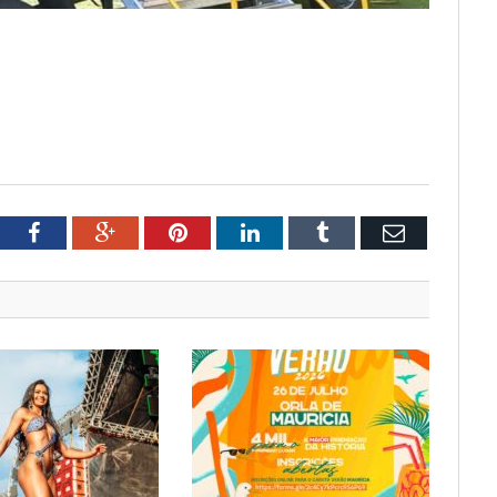
tter
Facebook
Google+
Pinterest
LinkedIn
Tumblr
Email