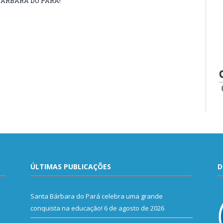
ÁRBARA DO PARÁ!
ÚLTIMAS PUBLICAÇÕES
D
Santa Bárbara do Pará celebra uma grande
conquista na educação!
6 de agosto de 2026