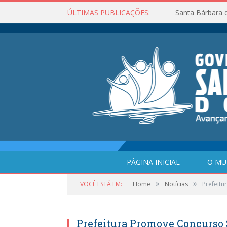
ÚLTIMAS PUBLICAÇÕES:
Santa Bárbara 
PÁGINA INICIAL
O MU
»
»
VOCÊ ESTÁ EM:
Home
Notícias
Prefeitu
Prefeitura Promove Concurso 