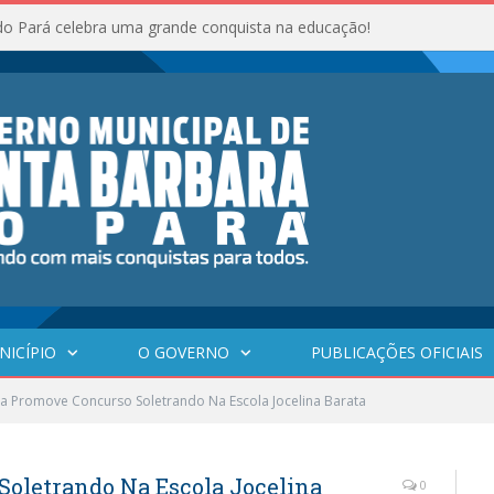
do Pará celebra uma grande conquista na educação!
NICÍPIO
O GOVERNO
PUBLICAÇÕES OFICIAIS
ra Promove Concurso Soletrando Na Escola Jocelina Barata
Soletrando Na Escola Jocelina
0