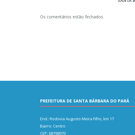
SANTA B
Os comentários estão fechados.
PREFEITURA DE SANTA BÁRBARA DO PARÁ
End.: Rodovia Augusto Meira Filho, km 17
Bairro: Centro
CEP: 68798970