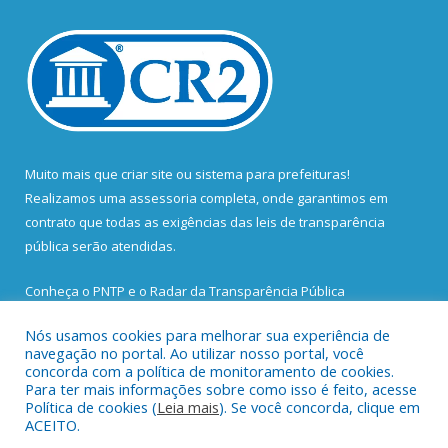
Muito mais que
criar site
ou
sistema para prefeituras
!
Realizamos uma
assessoria
completa, onde garantimos em
contrato que todas as exigências das
leis de transparência
pública
serão atendidas.
Conheça o
PNTP
e o
Radar da Transparência Pública
Nós usamos cookies para melhorar sua experiência de
navegação no portal. Ao utilizar nosso portal, você
concorda com a política de monitoramento de cookies.
Para ter mais informações sobre como isso é feito, acesse
Todos os direitos reservados a Prefeitura Municipal de Santa
Política de cookies (
Leia mais
). Se você concorda, clique em
Bárbara do Pará.
ACEITO.