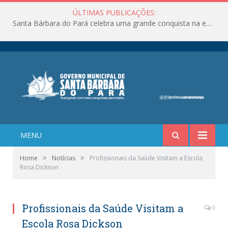
ÚLTIMAS PUBLICAÇÕES:
Santa Bárbara do Pará celebra uma grande conquista na educação!
MENU
»
»
Home
Notícias
Profissionais da Saúde Visitam a Escola
Rosa Dickson
Profissionais da Saúde Visitam a
0
Escola Rosa Dickson