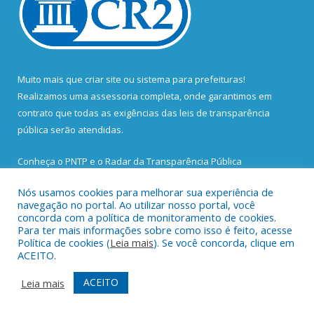
Muito mais que
criar site
ou
sistema para prefeituras
!
Realizamos uma
assessoria
completa, onde garantimos em
contrato que todas as exigências das
leis de transparência
pública
serão atendidas.
Conheça o
PNTP
e o
Radar da Transparência Pública
Nós usamos cookies para melhorar sua experiência de
navegação no portal. Ao utilizar nosso portal, você
concorda com a política de monitoramento de cookies.
Para ter mais informações sobre como isso é feito, acesse
Todos os direitos reservados a Prefeitura Municipal de Santa
Política de cookies (
Leia mais
). Se você concorda, clique em
Bárbara do Pará.
ACEITO.
Mapa do Site
Acessar Área Administrativa
ACEITO
Leia mais
Acessar Webmail