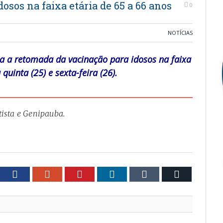
sos na faixa etária de 65 a 66 anos
0
NOTÍCIAS
ma a retomada da vacinação para idosos na faixa
uinta (25) e sexta-feira (26).
atista e Genipauba.
tter
Facebook
Google+
Pinterest
LinkedIn
Tumblr
Email