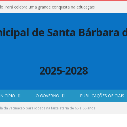
do Pará celebra uma grande conquista na educação!
NICÍPIO
O GOVERNO
PUBLICAÇÕES OFICIAIS
 da vacinação para idosos na faixa etária de 65 a 66 anos