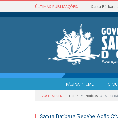
ÚLTIMAS PUBLICAÇÕES:
Santa Bárbara 
PÁGINA INICIAL
O MU
»
»
VOCÊ ESTÁ EM:
Home
Notícias
Santa Bá
Santa Bárbara Recebe Ação Cív