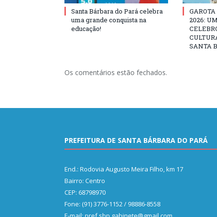
Santa Bárbara do Pará celebra
GAROTA
uma grande conquista na
2026: U
educação!
CELEBRO
CULTURA
SANTA B
Os comentários estão fechados.
PREFEITURA DE SANTA BÁRBARA DO PARÁ
End.: Rodovia Augusto Meira Filho, km 17
Bairro: Centro
CEP: 68798970
Fone: (91) 3776-1152 / 98886-8558
E-mail: pref.sbp.gabinete@gmail.com