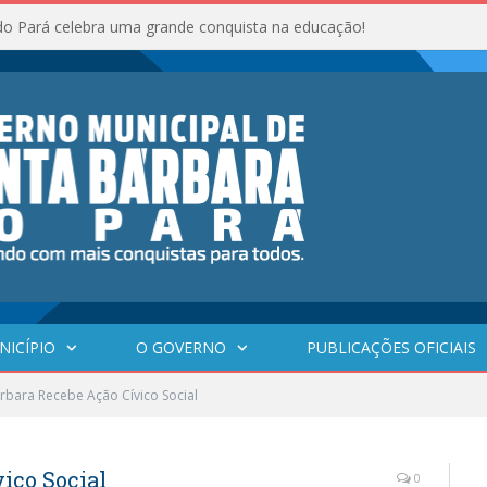
do Pará celebra uma grande conquista na educação!
NICÍPIO
O GOVERNO
PUBLICAÇÕES OFICIAIS
rbara Recebe Ação Cívico Social
ico Social
0