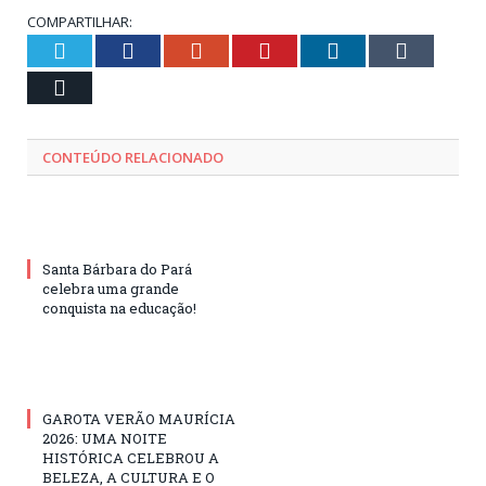
COMPARTILHAR:
Twitter
Facebook
Google+
Pinterest
LinkedIn
Tumblr
Email
CONTEÚDO RELACIONADO
Santa Bárbara do Pará
celebra uma grande
conquista na educação!
GAROTA VERÃO MAURÍCIA
2026: UMA NOITE
HISTÓRICA CELEBROU A
BELEZA, A CULTURA E O