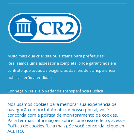
Muito mais que
criar site
ou
sistema para prefeituras
!
Realizamos uma
assessoria
completa, onde garantimos em
contrato que todas as exigências das
leis de transparência
pública
serão atendidas.
Conheça o
PNTP
e o
Radar da Transparência Pública
Nós usamos cookies para melhorar sua experiência de
navegação no portal. Ao utilizar nosso portal, você
concorda com a política de monitoramento de cookies.
Para ter mais informações sobre como isso é feito, acesse
Todos os direitos reservados a Prefeitura Municipal de Santa
Política de cookies (
Leia mais
). Se você concorda, clique em
Bárbara do Pará.
ACEITO.