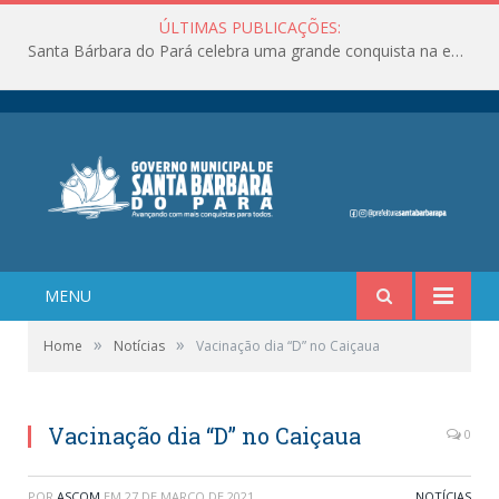
ÚLTIMAS PUBLICAÇÕES:
Santa Bárbara do Pará celebra uma grande conquista na educação!
MENU
»
»
Home
Notícias
Vacinação dia “D” no Caiçaua
Vacinação dia “D” no Caiçaua
0
POR
ASCOM
EM
27 DE MARÇO DE 2021
NOTÍCIAS