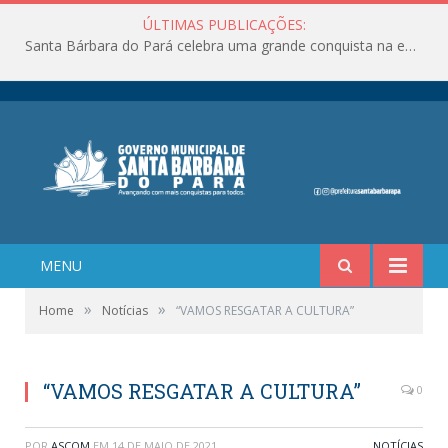
ÚLTIMAS PUBLICAÇÕES:
Santa Bárbara do Pará celebra uma grande conquista na educação!
MENU
»
»
Home
Notícias
“VAMOS RESGATAR A CULTURA”
“VAMOS RESGATAR A CULTURA”
0
POR
ASCOM
EM
14 DE MAIO DE 2021
NOTÍCIAS