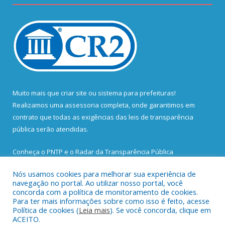
Muito mais que
criar site
ou
sistema para prefeituras
!
Realizamos uma
assessoria
completa, onde garantimos em
contrato que todas as exigências das
leis de transparência
pública
serão atendidas.
Conheça o
PNTP
e o
Radar da Transparência Pública
Nós usamos cookies para melhorar sua experiência de
navegação no portal. Ao utilizar nosso portal, você
concorda com a política de monitoramento de cookies.
Para ter mais informações sobre como isso é feito, acesse
Todos os direitos reservados a Prefeitura Municipal de Santa
Política de cookies (
Leia mais
). Se você concorda, clique em
Bárbara do Pará.
ACEITO.