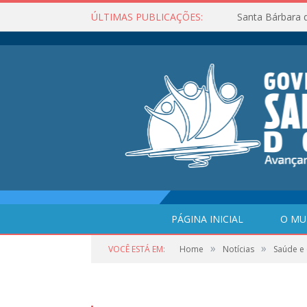
ÚLTIMAS PUBLICAÇÕES:
Santa Bárbara 
PÁGINA INICIAL
O MU
»
»
VOCÊ ESTÁ EM:
Home
Notícias
Saúde e 