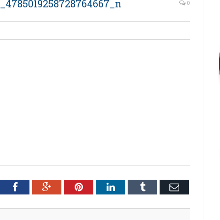
6_4785019258728764667_n
0
tter
Facebook
Google+
Pinterest
LinkedIn
Tumblr
Email