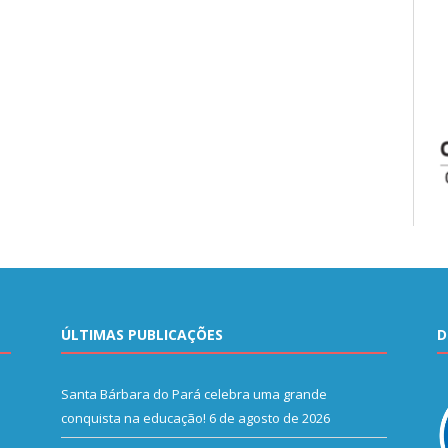
ÚLTIMAS PUBLICAÇÕES
D
Santa Bárbara do Pará celebra uma grande
conquista na educação!
6 de agosto de 2026