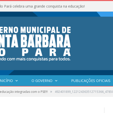
do Pará celebra uma grande conquista na educação!
NICÍPIO
O GOVERNO
PUBLICAÇÕES OFICIAIS
»
educação integradas com o PSE!!!
492401899_122124363512715366_4785