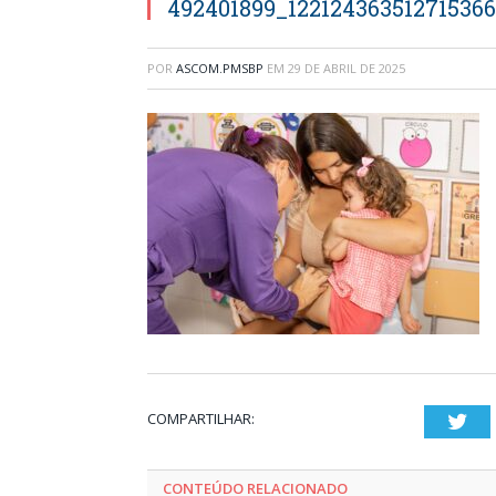
492401899_12212436351271536
POR
ASCOM.PMSBP
EM
29 DE ABRIL DE 2025
COMPARTILHAR:
Twi
CONTEÚDO RELACIONADO