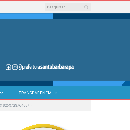
TRANSPARÊNCIA
019258728764667_n