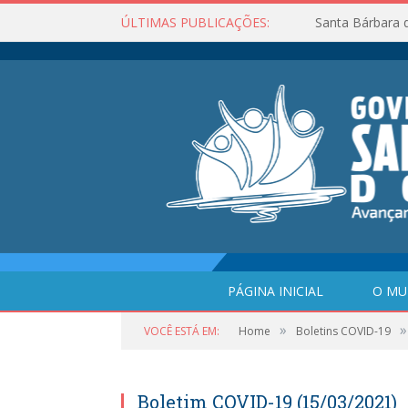
ÚLTIMAS PUBLICAÇÕES:
Santa Bárbara 
PÁGINA INICIAL
O MU
»
»
VOCÊ ESTÁ EM:
Home
Boletins COVID-19
Boletim COVID-19 (15/03/2021)