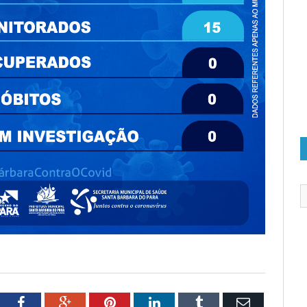
tter
Facebook
Google+
Pinterest
LinkedIn
Tumblr
Email