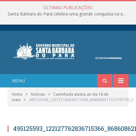
ÚLTIMAS PUBLICAÇÕES:
Santa Bárbara do Pará celebra uma grande conquista na educação!
MENU
»
»
Home
Notícias
Caminhada alusiva ao dia 18 de
»
maio
495125593_122127762836715366_8686086211512797797_n
495125593_122127762836715366_86860862