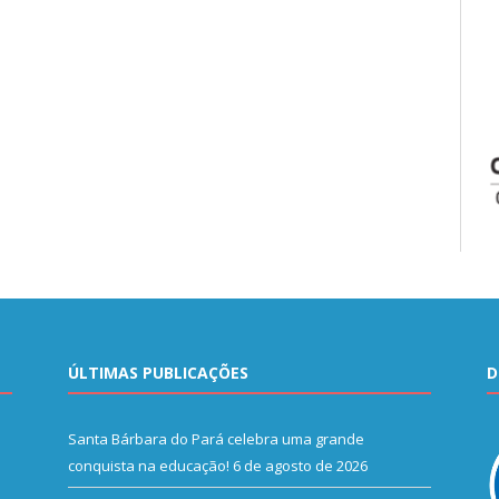
ÚLTIMAS PUBLICAÇÕES
D
Santa Bárbara do Pará celebra uma grande
conquista na educação!
6 de agosto de 2026