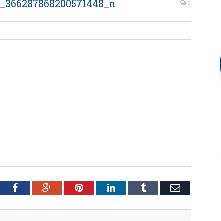
6_366287868200571448_n
0
tter
Facebook
Google+
Pinterest
LinkedIn
Tumblr
Email