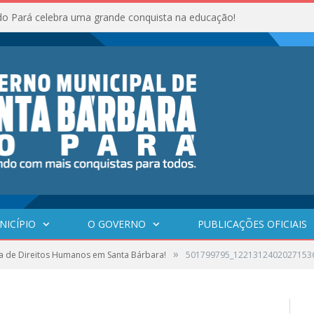
do Pará celebra uma grande conquista na educação!
NICÍPIO
O GOVERNO
PUBLICAÇÕES OFICIAIS
»
a de Direitos Humanos em Santa Bárbara!
501799795_1221312402027153