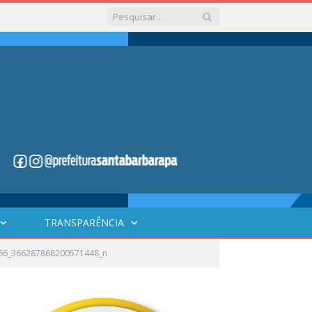
TRANSPARÊNCIA
66_366287868200571448_n