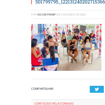
501799795_12213124020271536
POR
ASCOM.PMSBP
EM
3 DE JUNHO DE 2025
COMPARTILHAR:
Twi
CONTEÚDO RELACIONADO