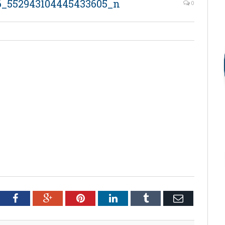
6_552943104445433605_n
0
tter
Facebook
Google+
Pinterest
LinkedIn
Tumblr
Email