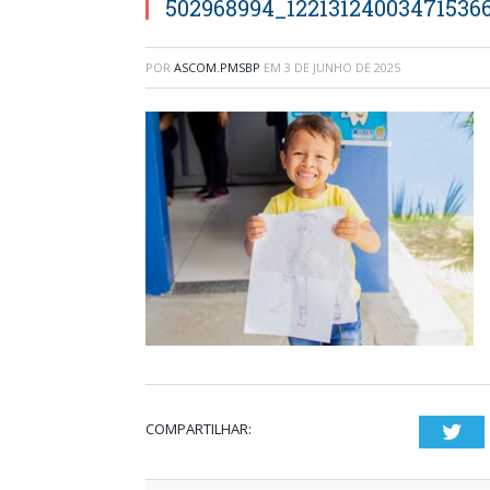
502968994_12213124003471536
POR
ASCOM.PMSBP
EM
3 DE JUNHO DE 2025
COMPARTILHAR:
Twi