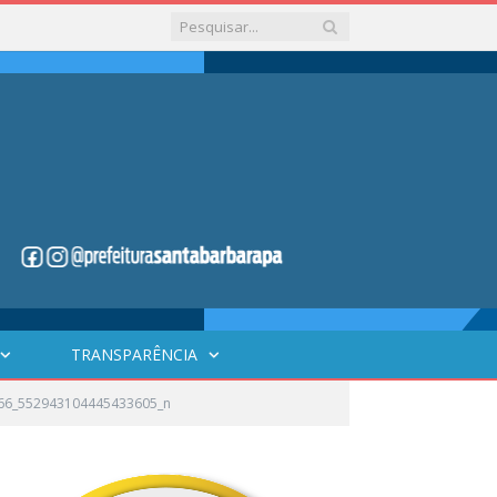
TRANSPARÊNCIA
66_552943104445433605_n