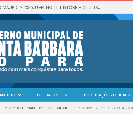
GAROTA VERÃO MAURÍCIA 2026: UMA NOITE HISTÓRICA CELEBROU A BELEZA, A CULTURA E O VERÃO DE SANTA BÁRBARA DO PARÁ!
NICÍPIO
O GOVERNO
PUBLICAÇÕES OFICIAIS
»
a de Direitos Humanos em Santa Bárbara!
502968994_1221312400347153