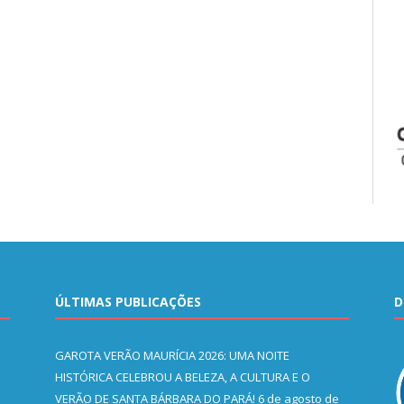
ÚLTIMAS PUBLICAÇÕES
D
GAROTA VERÃO MAURÍCIA 2026: UMA NOITE
HISTÓRICA CELEBROU A BELEZA, A CULTURA E O
VERÃO DE SANTA BÁRBARA DO PARÁ!
6 de agosto de