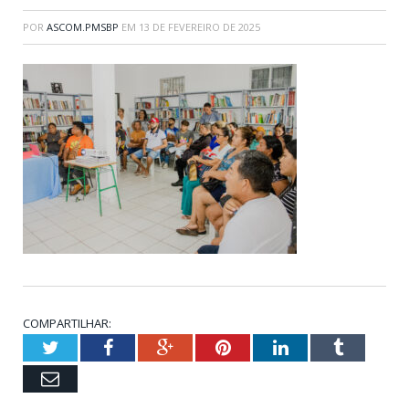
POR
ASCOM.PMSBP
EM
13 DE FEVEREIRO DE 2025
COMPARTILHAR:
Twitter
Facebook
Google+
Pinterest
LinkedIn
Tumblr
Email