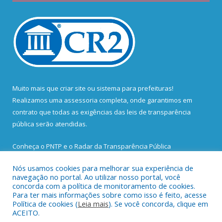
Muito mais que
criar site
ou
sistema para prefeituras
!
Realizamos uma
assessoria
completa, onde garantimos em
contrato que todas as exigências das
leis de transparência
pública
serão atendidas.
Conheça o
PNTP
e o
Radar da Transparência Pública
Nós usamos cookies para melhorar sua experiência de
navegação no portal. Ao utilizar nosso portal, você
concorda com a política de monitoramento de cookies.
Para ter mais informações sobre como isso é feito, acesse
Todos os direitos reservados a Prefeitura Municipal de Santa
Política de cookies (
Leia mais
). Se você concorda, clique em
Bárbara do Pará.
ACEITO.