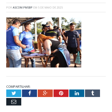
POR
ASCOM.PMSBP
EM
5 DE MAIO DE 2025
COMPARTILHAR:
Twitter
Facebook
Google+
Pinterest
LinkedIn
Tumblr
Email