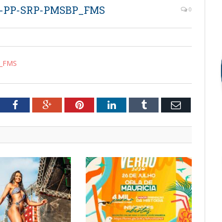
–-PP-SRP-PMSBP_FMS
0
P_FMS
tter
Facebook
Google+
Pinterest
LinkedIn
Tumblr
Email