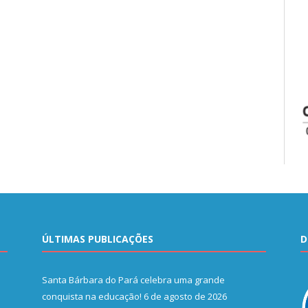
ÚLTIMAS PUBLICAÇÕES
D
Santa Bárbara do Pará celebra uma grande
conquista na educação!
6 de agosto de 2026