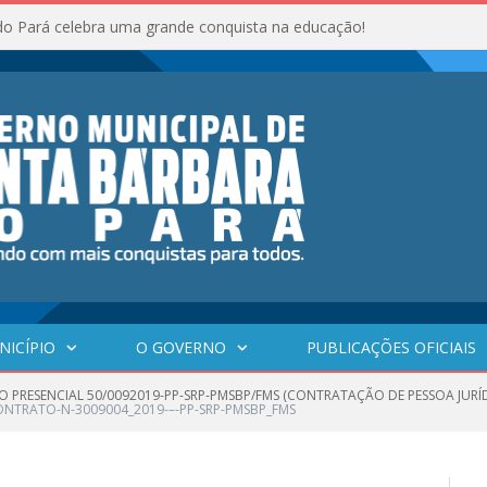
do Pará celebra uma grande conquista na educação!
NICÍPIO
O GOVERNO
PUBLICAÇÕES OFICIAIS
O PRESENCIAL 50/0092019-PP-SRP-PMSBP/FMS (CONTRATAÇÃO DE PESSOA JURÍ
NTRATO-N-3009004_2019-–-PP-SRP-PMSBP_FMS