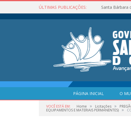
ÚLTIMAS PUBLICAÇÕES:
Santa Bárbara 
PÁGINA INICIAL
O MU
»
»
VOCÊ ESTÁ EM:
Home
Licitações
PREGÃ
»
EQUIPAMENTOS E MATERIAIS PERMANENTES)
CO