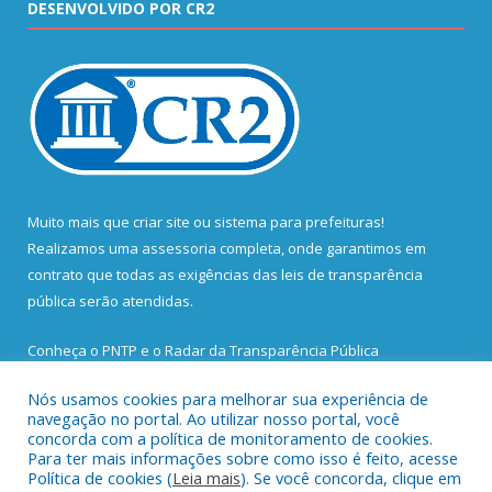
DESENVOLVIDO POR CR2
Muito mais que
criar site
ou
sistema para prefeituras
!
Realizamos uma
assessoria
completa, onde garantimos em
contrato que todas as exigências das
leis de transparência
pública
serão atendidas.
Conheça o
PNTP
e o
Radar da Transparência Pública
Nós usamos cookies para melhorar sua experiência de
navegação no portal. Ao utilizar nosso portal, você
concorda com a política de monitoramento de cookies.
Para ter mais informações sobre como isso é feito, acesse
Todos os direitos reservados a Prefeitura Municipal de Santa
Política de cookies (
Leia mais
). Se você concorda, clique em
Bárbara do Pará.