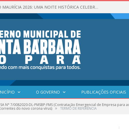
GAROTA VERÃO MAURÍCIA 2026: UMA NOITE HISTÓRICA CELEBROU A BELEZA, A CULTURA E O VERÃO DE SANTA BÁRBARA DO PARÁ!
NICÍPIO
O GOVERNO
PUBLICAÇÕES OFICIAIS
SA N° 7/0082020-DL-PMSBP-FMS (Contratação Emergencial de Empresa para aq
»
correntes do novo corona vírus)
TERMO DE REFERÊNCIA