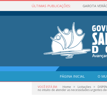
ÚLTIMAS PUBLICAÇÕES:
PÁGINA INICIAL
O MU
»
»
VOCÊ ESTÁ EM:
Home
Licitações
DISPEN
no intuito de atender as necessidades urgentes de