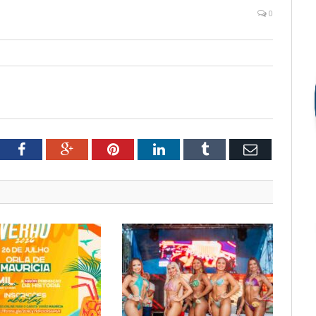
0
tter
Facebook
Google+
Pinterest
LinkedIn
Tumblr
Email