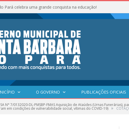
do Pará celebra uma grande conquista na educação!
NICÍPIO
O GOVERNO
PUBLICAÇÕES OFICIAIS
SA N° 7/0132020-DL-PMSBP-FMAS Aquisição de Ataúdes (Urnas Funerárias), par
»
ram em condições de vulnerabilidade social, vítimas do COVID-19)
COTAÇÕ