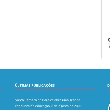
ÚLTIMAS PUBLICAÇÕES
D
Santa Bárbara do Pará celebra uma grande
conquista na educação!
6 de agosto de 2026