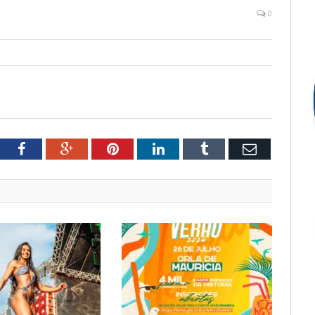
0
tter
Facebook
Google+
Pinterest
LinkedIn
Tumblr
Email