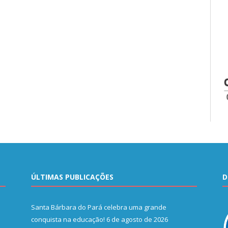
ÚLTIMAS PUBLICAÇÕES
D
Santa Bárbara do Pará celebra uma grande
conquista na educação!
6 de agosto de 2026