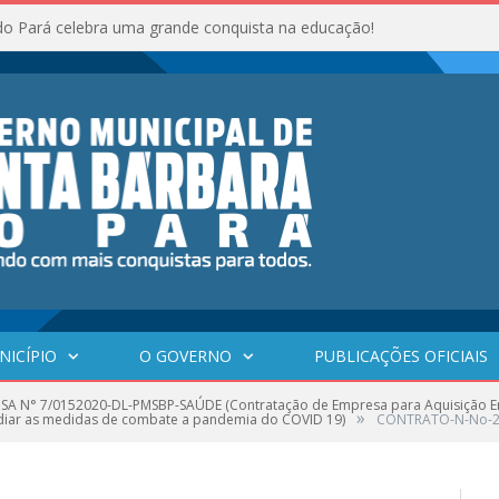
do Pará celebra uma grande conquista na educação!
NICÍPIO
O GOVERNO
PUBLICAÇÕES OFICIAIS
SA N° 7/0152020-DL-PMSBP-SAÚDE (Contratação de Empresa para Aquisição Em
»
sidiar as medidas de combate a pandemia do COVID 19)
CONTRATO-N-No-23