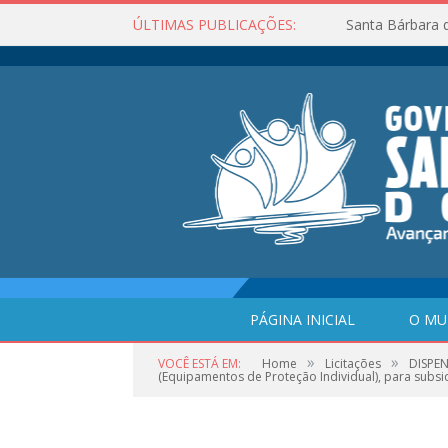
ÚLTIMAS PUBLICAÇÕES:
Santa Bárbara 
PÁGINA INICIAL
O MU
»
»
VOCÊ ESTÁ EM:
Home
Licitações
DISPEN
(Equipamentos de Proteção Individual), para sub