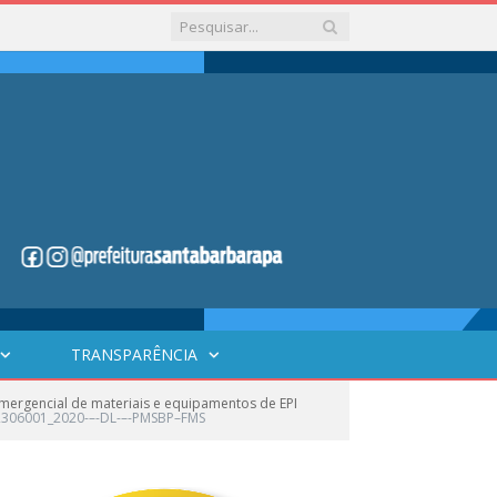
TRANSPARÊNCIA
ergencial de materiais e equipamentos de EPI
06001_2020-–-DL-–-PMSBP–FMS