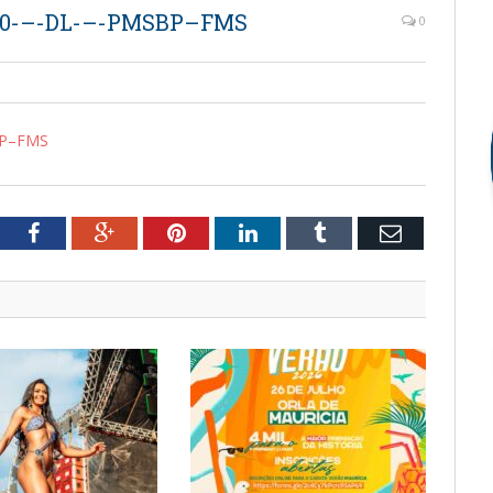
20-–-DL-–-PMSBP–FMS
0
BP–FMS
tter
Facebook
Google+
Pinterest
LinkedIn
Tumblr
Email