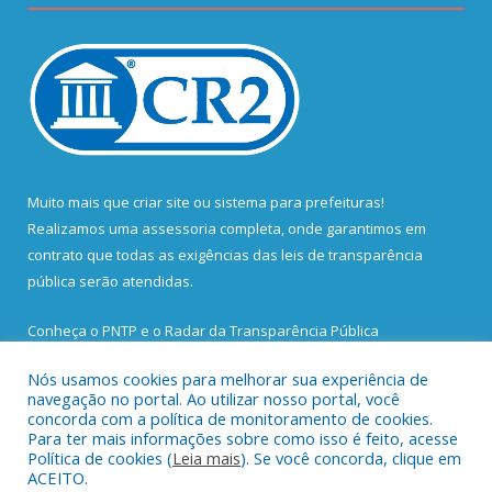
Muito mais que
criar site
ou
sistema para prefeituras
!
Realizamos uma
assessoria
completa, onde garantimos em
contrato que todas as exigências das
leis de transparência
pública
serão atendidas.
Conheça o
PNTP
e o
Radar da Transparência Pública
Nós usamos cookies para melhorar sua experiência de
navegação no portal. Ao utilizar nosso portal, você
concorda com a política de monitoramento de cookies.
Para ter mais informações sobre como isso é feito, acesse
Todos os direitos reservados a Prefeitura Municipal de Santa
Política de cookies (
Leia mais
). Se você concorda, clique em
Bárbara do Pará.
ACEITO.