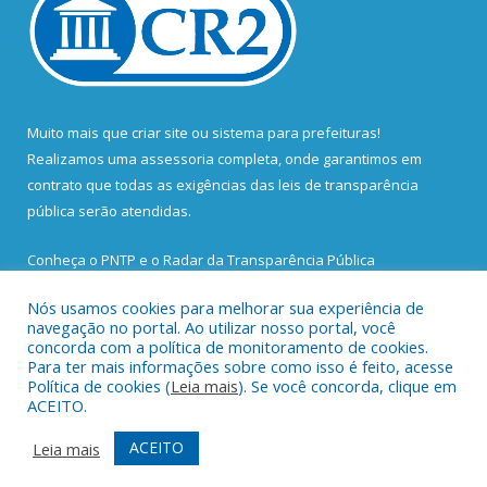
Muito mais que
criar site
ou
sistema para prefeituras
!
Realizamos uma
assessoria
completa, onde garantimos em
contrato que todas as exigências das
leis de transparência
pública
serão atendidas.
Conheça o
PNTP
e o
Radar da Transparência Pública
Nós usamos cookies para melhorar sua experiência de
navegação no portal. Ao utilizar nosso portal, você
concorda com a política de monitoramento de cookies.
Para ter mais informações sobre como isso é feito, acesse
Todos os direitos reservados a Prefeitura Municipal de Santa
Política de cookies (
Leia mais
). Se você concorda, clique em
Bárbara do Pará.
ACEITO.
Mapa do Site
Acessar Área Administrativa
ACEITO
Leia mais
Acessar Webmail