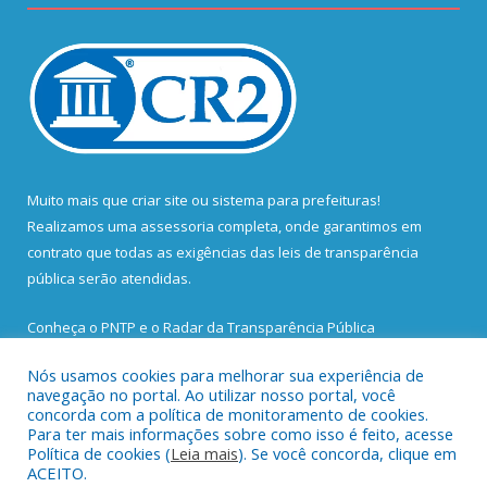
Muito mais que
criar site
ou
sistema para prefeituras
!
Realizamos uma
assessoria
completa, onde garantimos em
contrato que todas as exigências das
leis de transparência
pública
serão atendidas.
Conheça o
PNTP
e o
Radar da Transparência Pública
Nós usamos cookies para melhorar sua experiência de
navegação no portal. Ao utilizar nosso portal, você
concorda com a política de monitoramento de cookies.
Para ter mais informações sobre como isso é feito, acesse
Todos os direitos reservados a Prefeitura Municipal de Santa
Política de cookies (
Leia mais
). Se você concorda, clique em
Bárbara do Pará.
ACEITO.