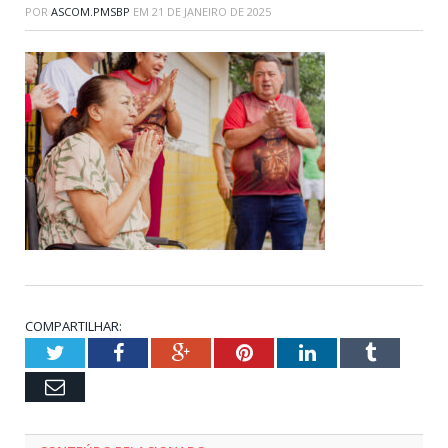
POR
ASCOM.PMSBP
EM
21 DE JANEIRO DE 2025
COMPARTILHAR:
Twitter
Facebook
Google+
Pinterest
LinkedIn
Tumblr
Email