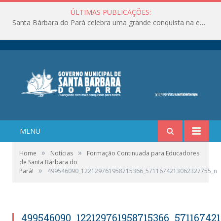
ÚLTIMAS PUBLICAÇÕES:
Santa Bárbara do Pará celebra uma grande conquista na educação!
MENU
»
»
Home
Notícias
Formação Continuada para Educadores
de Santa Bárbara do
»
Pará!
499546090_122129761958715366_5711674213062327755_n
499546090_122129761958715366_57116742