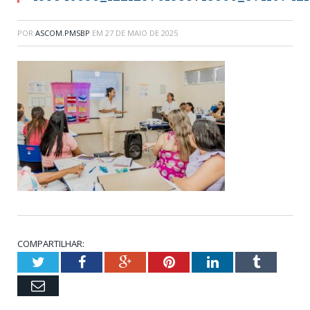
POR
ASCOM.PMSBP
EM
27 DE MAIO DE 2025
COMPARTILHAR:
Twitter
Facebook
Google+
Pinterest
LinkedIn
Tumblr
Email