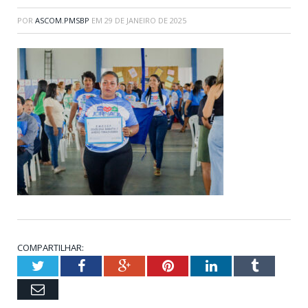
POR
ASCOM.PMSBP
EM
29 DE JANEIRO DE 2025
COMPARTILHAR:
Twitter
Facebook
Google+
Pinterest
LinkedIn
Tumblr
Email